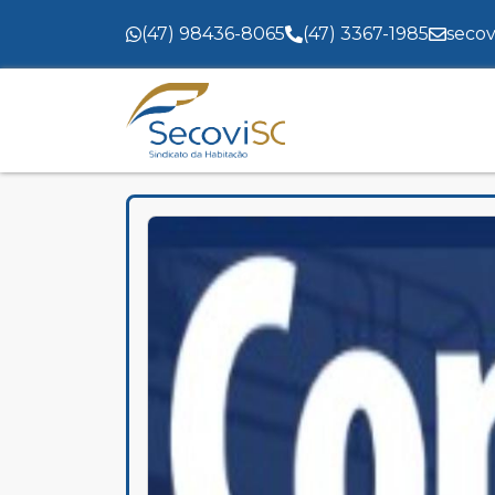
(47) 98436-8065
(47) 3367-1985
secov