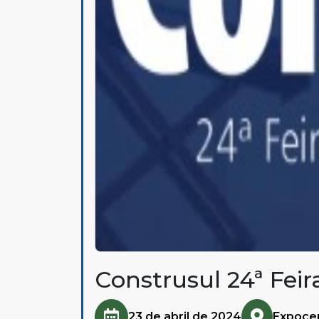
Construsul 24ª Feir
23 de abril de 2024
Expocen