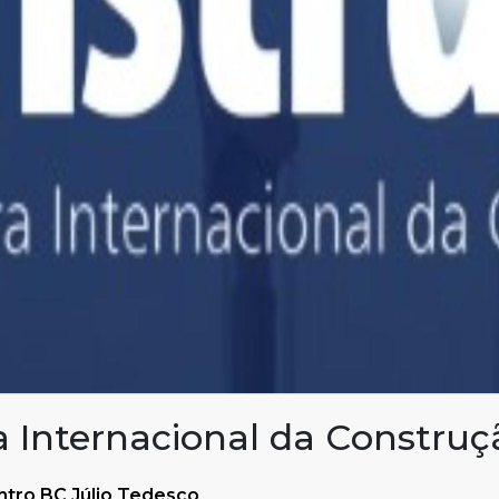
a Internacional da Construç
tro BC Júlio Tedesco